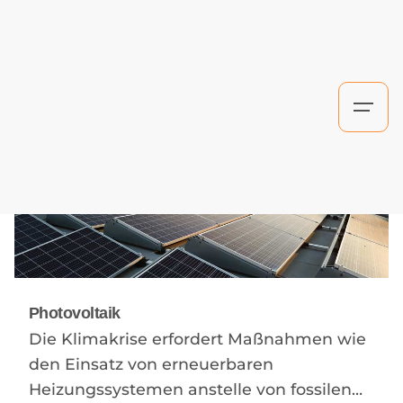
S
k
i
p
t
o
c
o
n
t
e
n
Photovoltaik
t
Die Klimakrise erfordert Maßnahmen wie
den Einsatz von erneuerbaren
Heizungssystemen anstelle von fossilen…